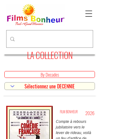
LA COLLECTION
By Decades
FILM BONHEUR
2026
Compte à rebours
jubilatoire vers le
lever de rideau, voilà
un feu d'artifice de