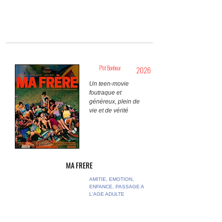
P'tit Bonheur
2026
Un teen-movie
foutraque et
généreux, plein de
vie et de vérité
MA FRERE
AMITIE, EMOTION,
ENFANCE, PASSAGE A
L'AGE ADULTE