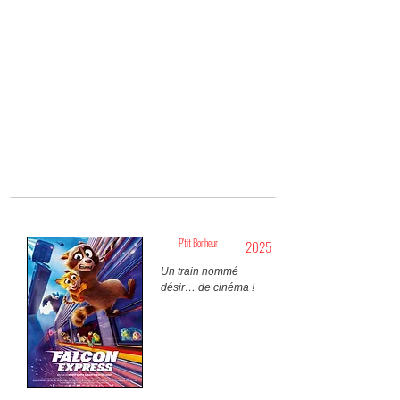
P'tit Bonheur
2025
Un train nommé
désir… de cinéma !