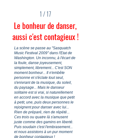
1 / 17
Le bonheur de danser,
aussi c'est contagieux !
La scène se passe au "Sasquatch
Music Festival 2009" dans l'Etat de
Washington. Un inconnu, à l'écart de
la foule, danse joyeusement,
simplement, librement... C'est SON
moment bonheur... Il n'embête
personne et s'éclate tout seul,
s'enivrant de la musique, du soleil,
du paysage... Mais le danseur
solitaire est si vrai, si naturellement
en accord avec la musique que petit
à petit, une, puis deux personnes le
rejoignent pour danser avec lui...
Rien de préparé, rien de répété...
Ces trois ou quatre là s'amusent
juste comme des gamins en liberté.
Puis soudain c'est l'embrasement...
et nous assistons à un pur moment
de bonheur contagieux !