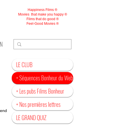
Happiness Films ®
Movies
that make you happy ®
Films that do good ®
Feel-Good Movies ®
ON
LE CLUB
+ Séquences Bonheur du Web
+ Les pubs Films Bonheur
+ Nos premières lettres
send
LE GRAND QUIZ