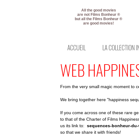
All the good movies
are not Films Bonheur ®
but all the Films Bonheur ®
are good movies!
ACCUEIL
LA COLLECTION 
WEB HAPPINE
From the very small magic moment to ce
We bring together here "happiness sequ
If you come across one of these rare gem
to that of the Charter of Films Happine
us its link to:
sequences-bonheur-du
so that we share it with friends!