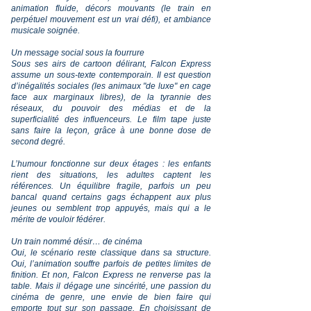
animation fluide, décors mouvants (le train en
perpétuel mouvement est un vrai défi), et ambiance
musicale soignée.
Un message social sous la fourrure
Sous ses airs de cartoon délirant, Falcon Express
assume un sous-texte contemporain. Il est question
d’inégalités sociales (les animaux "de luxe" en cage
face aux marginaux libres), de la tyrannie des
réseaux, du pouvoir des médias et de la
superficialité des influenceurs. Le film tape juste
sans faire la leçon, grâce à une bonne dose de
second degré.
L’humour fonctionne sur deux étages : les enfants
rient des situations, les adultes captent les
références. Un équilibre fragile, parfois un peu
bancal quand certains gags échappent aux plus
jeunes ou semblent trop appuyés, mais qui a le
mérite de vouloir fédérer.
Un train nommé désir… de cinéma
Oui, le scénario reste classique dans sa structure.
Oui, l’animation souffre parfois de petites limites de
finition. Et non, Falcon Express ne renverse pas la
table. Mais il dégage une sincérité, une passion du
cinéma de genre, une envie de bien faire qui
emporte tout sur son passage. En choisissant de