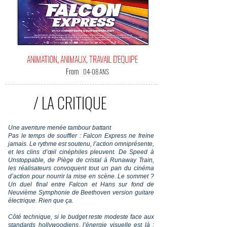
ANIMATION, ANIMAUX, TRAVAIL D'EQUIPE
From
04-08 ANS
/ LA CRITIQUE
Une aventure menée tambour battant
Pas le temps de souffler : Falcon Express ne freine
jamais. Le rythme est soutenu, l’action omniprésente,
et les clins d’œil cinéphiles pleuvent. De Speed à
Unstoppable, de Piège de cristal à Runaway Train,
les réalisateurs convoquent tout un pan du cinéma
d’action pour nourrir la mise en scène. Le sommet ?
Un duel final entre Falcon et Hans sur fond de
Neuvième Symphonie de Beethoven version guitare
électrique. Rien que ça.
Côté technique, si le budget reste modeste face aux
standards hollywoodiens, l’énergie visuelle est là :