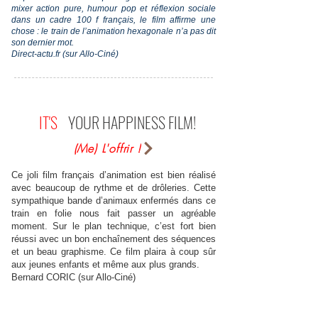
mixer action pure, humour pop et réflexion sociale
dans un cadre 100 f français, le film affirme une
chose : le train de l’animation hexagonale n’a pas dit
son dernier mot.
Direct-actu.fr (sur Allo-Ciné)
IT'S
YOUR HAPPINESS FILM!
(Me) L'offrir !
Ce joli film français d’animation est bien réalisé
avec beaucoup de rythme et de drôleries. Cette
sympathique bande d’animaux enfermés dans ce
train en folie nous fait passer un agréable
moment. Sur le plan technique, c’est fort bien
réussi avec un bon enchaînement des séquences
et un beau graphisme. Ce film plaira à coup sûr
aux jeunes enfants et même aux plus grands.
Bernard CORIC (sur Allo-Ciné)
Un des rares films à être autant pour les grands