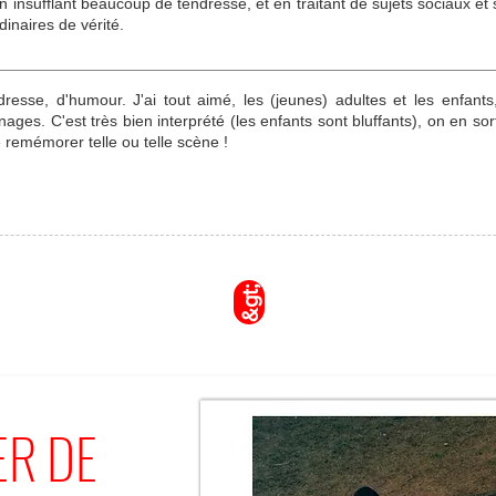
 en insufflant beaucoup de tendresse, et en traitant de sujets sociaux 
dinaires de vérité.
 tendresse, d'humour. J'ai tout aimé, les (jeunes) adultes et les enfa
ages. C'est très bien interprété (les enfants sont bluffants), on en so
e remémorer telle ou telle scène !
&gt;
ER DE