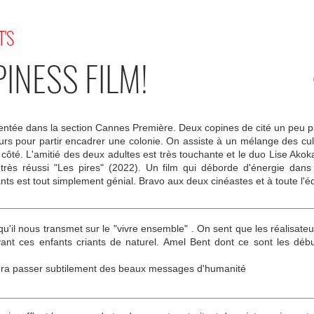
T'S
INESS FILM!
ntée dans la section Cannes Première. Deux copines de cité un peu p
ours pour partir encadrer une colonie. On assiste à un mélange des cu
à côté. L'amitié des deux adultes est très touchante et le duo Lise A
ès réussi "Les pires" (2022). Un film qui déborde d'énergie dans c
nts est tout simplement génial. Bravo aux deux cinéastes et à toute l'é
u'il nous transmet sur le "vivre ensemble" . On sent que les réalisateu
evant ces enfants criants de naturel. Amel Bent dont ce sont les d
fera passer subtilement des beaux messages d'humanité