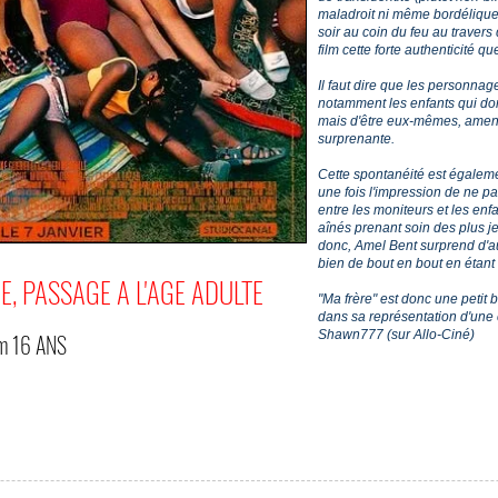
maladroit ni même bordélique.
soir au coin du feu au travers
film cette forte authenticité qu
Il faut dire que les personnage
notamment les enfants qui don
mais d'être eux-mêmes, amena
surprenante.
Cette spontanéité est égalem
une fois l'impression de ne pas
entre les moniteurs et les en
aînés prenant soin des plus je
donc, Amel Bent surprend d'aut
bien de bout en bout en étant 
E, PASSAGE A L'AGE ADULTE
"Ma frère" est donc une petit b
dans sa représentation d'une 
Shawn777 (sur Allo-Ciné)
om
16 ANS