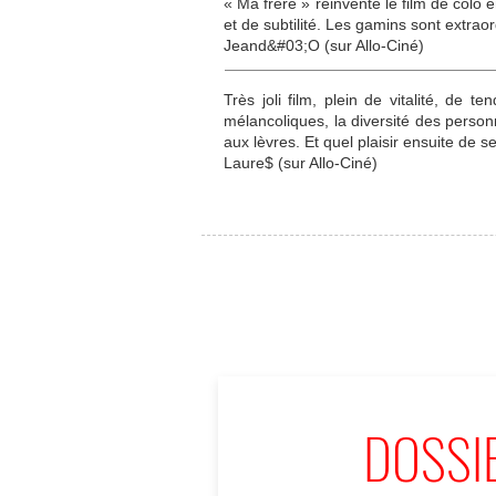
« Ma frère » réinvente le film de colo
et de subtilité. Les gamins sont extraor
Jeand&#03;O (sur Allo-Ciné)
Très joli film, plein de vitalité, de
mélancoliques, la diversité des personn
aux lèvres. Et quel plaisir ensuite de s
Laure$ (sur Allo-Ciné)
DOSSI