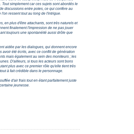
 Tout simplement car ces sujets sont abordés le
 de discussions entre potes, ce qui confère au
e l'on ressent tout au long de l'intrigue.
s, en plus d'être attachants, sont très naturels et
nent finalement l'impression de ne pas jouer
nt toujours une spontanéité aussi drôle que
ent aidée par les dialogues, qui donnent encore
 avoir été écrits, avec ce conflit de génération
fants mais également au sein des moniteurs ; les
unes. D'ailleurs, si tous les acteurs sont bons
ant plus avec ce premier rôle qu'elle tient très
tout à fait crédible dans le personnage.
ouffée d'air frais tout en étant parfaitement juste
certaine jeunesse.