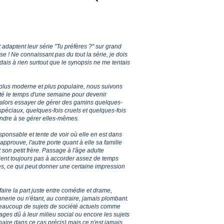
daptent leur série "Tu préfères ?" sur grand
ise ! Ne connaissant pas du tout la série, je dois
dais à rien surtout que le synopsis ne me tentais
plus moderne et plus populaire, nous suivons
cité le temps d'une semaine pour devenir
t alors essayer de gérer des gamins quelques-
 spéciaux, quelques-fois cruels et quelques-fois
endre à se gérer elles-mêmes.
sponsable et tente de voir où elle en est dans
pprouve, l'autre porte quant à elle sa famille
son petit frère. Passage à l'âge adulte
ient toujours pas à accorder assez de temps
es, ce qui peut donner une certaine impression
faire la part juste entre comédie et drame,
nnerie ou n'étant, au contraire, jamais plombant.
beaucoup de sujets de société actuels comme
ages dû à leur milieu social ou encore les sujets
inaire dans ce cas précis) mais ce n'est jamais