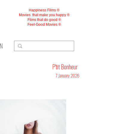
Happiness Films ®
Movies
that make you happy ®
Films that do good ®
Feel-Good Movies ®
ON
P'tit Bonheur
7 January 2026