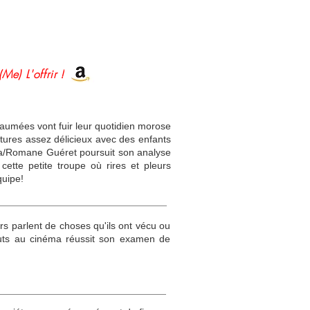
(Me) L'offrir !
aumées vont fuir leur quotidien morose
ltures assez délicieux avec des enfants
koka/Romane Guéret poursuit son analyse
ette petite troupe où rires et pleurs
quipe!
rs parlent de choses qu'ils ont vécu ou
ébuts au cinéma réussit son examen de