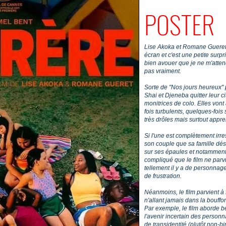
POSTER
Lise Akoka et Romane Gueret a
écran et c'est une petite surpr
bien avouer que je ne m'atten
pas vraiment.
Sorte de "Nos jours heureux" 
Shai et Djeneba quitter leur 
monitrices de colo. Elles von
fois turbulents, quelques-fois
très drôles mais surtout appr
Si l'une est complètement irre
son couple que sa famille désa
sur ses épaules et notamment 
compliqué que le film ne parv
tellement il y a de personnag
de frustration.
Néanmoins, le film parvient à 
n'allant jamais dans la bouffo
Par exemple, le film aborde 
l'avenir incertain des personn
de transidentité (plutôt non-b