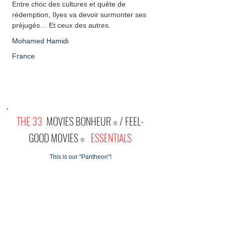
Entre choc des cultures et quête de
rédemption, Ilyes va devoir surmonter ses
préjugés… Et ceux des autres.
Mohamed Hamidi
France
THE 33
MOVIES BONHEUR
/ FEEL-
®
GOOD MOVIES
ESSENTIALS
®
This is our "Pantheon"!
From Chaplin until today
we have lovingly selected and carefully collected on
this site
films that correspond to our editorial line.
663
Our Complete Collection, which we regularly enrich,
currently includes