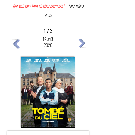
But will they keep all their promises?
Let's take a
date!
1 / 3
12 août
2026