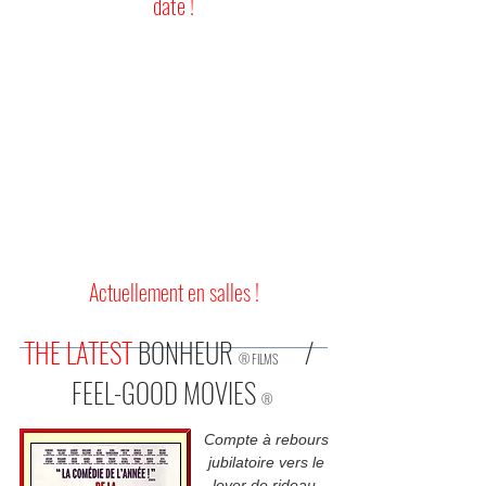
date !
Actuellement en salles
!
THE LATEST
BONHEUR
/
® FILMS
FEEL-GOOD MOVIES
®
Compte à rebours
jubilatoire vers le
lever de rideau,