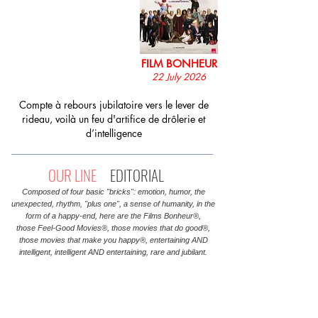
1/12
FILM BONHEUR
22 July 2026
Compte à rebours jubilatoire vers le lever de
rideau, voilà un feu d'artifice de drôlerie et
d’intelligence
OUR LINE
EDITORIAL
Composed of four basic "bricks": emotion, humor, the
unexpected, rhythm, "plus one", a sense of humanity, in the
form of a happy-end, here are the Films Bonheur®,
those Feel-Good Movies®, those movies that do good®,
those movies that make you happy®, entertaining AND
intelligent, intelligent AND entertaining, rare and jubilant.
THE CHART
HAPPINESS FILMS