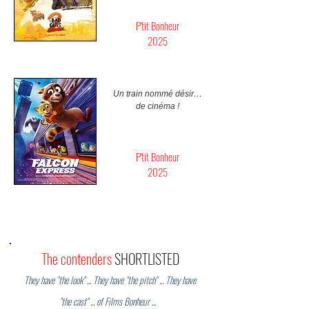
P'tit Bonheur
2025
Un train nommé désir…
de cinéma !
P'tit Bonheur
2025
The contenders
SHORTLISTED
They have "the look" ... They have "the pitch" ... They have
"the cast" ... of Films Bonheur ...