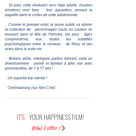
Et avec cette évolution vers l'âge adulte, d'autres
émotions vont faire leur apparition, semant la
pagaille dans le cortex de cette adolescente.
Comme le premier volet, le jeune public va adorer
la collection de personnages hauts en couleur se
trouvant dans la tête de l'héroïne, les plus âgés
comprendront, eux, toutes les subtilités
psychologiques entre le cerveau de Riley et ses
actes dans la vraie vie.
Brillant, drôle, intelligent, parfois délirant, voilà un
divertissement animé et familial à aller voir avec
gourmandise, de 7 à 77 ans !
Un superbe trip mental !
Cinémadourg (sur Allo-Ciné)
IT'S
YOUR HAPPINESS FILM!
(Me) L'offrir !