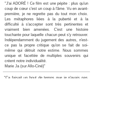
"J'ai ADORÉ ! Ce film est une pépite : plus qu'un
coup de cœur c'est un coup à l'âme. Vu en avant-
première, je ne regrette pas du tout mon choix.
Les métaphores liées à la puberté et à la
difficulté à s'accepter sont très pertinentes et
vraiment bien amenées. C'est une histoire
touchante pour laquelle chacun peut s'y retrouver.
Indépendamment du jugement des autres, n'est-
ce pas la propre critique qu'on se fait de soi-
même qui détruit notre estime. Nous sommes
unique et facettée de multiples souvenirs qui
créent notre individualité.
Marie Ja (sur Allo-Ciné)"
"Ça faisait un bout de temps que je n'avais pas
vu un tel chef-d'œuvre au cinéma. C'est simple :
Tout est réussi et même encore mieux que dans
le premier volet. Le scénario est original, le
doublage français est réussi, l'humour est
efficace, le propos est maîtrisé... Chapeau les
artistes !
Paul B (sur Allo-Ciné)"
"Un film d'animation rempli d'émotions ! En effet,