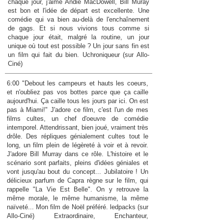
chaque jour, j'aime Andie MacDowell, Bill Muray
est bon et l'idée de départ est excellente. Une
comédie qui va bien au-delà de l'enchaînement
de gags. Et si nous vivions tous comme si
chaque jour était, malgré la routine, un jour
unique où tout est possible ? Un jour sans fin est
un film qui fait du bien. Uchroniqueur (sur Allo-
Ciné)
6:00 "Debout les campeurs et hauts les coeurs,
et n'oubliez pas vos bottes parce que ça caille
aujourd'hui. Ça caille tous les jours par ici. On est
pas à Miami!" J'adore ce film, c'est l'un de mes
films cultes, un chef d'oeuvre de comédie
intemporel. Attendrissant, bien joué, vraiment très
drôle. Des répliques génialement cultes tout le
long, un film plein de légèreté à voir et à revoir.
J'adore Bill Murray dans ce rôle. L'histoire et le
scénario sont parfaits, pleins d'idées géniales et
vont jusqu'au bout du concept... Jubilatoire ! Un
délicieux parfum de Capra règne sur le film, qui
rappelle "La Vie Est Belle". On y retrouve la
même morale, le même humanisme, la même
naïveté... Mon film de Noël préféré. ledpacks (sur
Allo-Ciné) Extraordinaire, Enchanteur,