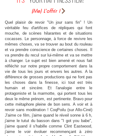
(Me) L'offrir !
Quel plaisir de revoir "Un jour sans fin" ! Un
véritable feu d'artifices de répliques qui font
mouche, de scènes hilarantes et de situations
cocasses. Le personnage, à force de revivre les
mêmes choses, va se trouver au bout du rouleau
et va prendre conscience de certaines choses. Il
va prendre du recul sur lui-même et va se mettre
à changer. Le sujet est bien amené et nous fait
réfléchir sur notre propre comportement dans la
vie de tous les jours et envers les autres. A la
différence de grosses productions qui ne font pas
les choses dans la finesse, ici tout est très
humain et sincère. Et l'analogie entre le
protagoniste et la marmotte, qui portent tous les
deux le même prénom, est pertinente. Bravo pour
cette métaphore pleine de bon sens. A voir et à
revoir sans modération ! CoqPoilu (sur Allo-Ciné)
J'aime ce film, j'aime quand le réveil sonne à 6 h,
j'aime le tutut du basson dans "I got you babe",
j'aime quand il s'habille comme Clint Eastwood,
j'aime le voir évoluer recommençant à zéro