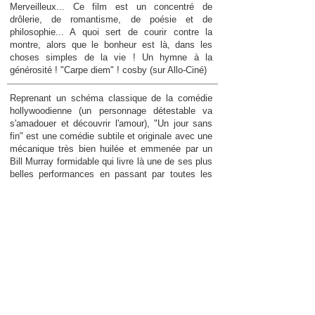
Merveilleux... Ce film est un concentré de
drôlerie, de romantisme, de poésie et de
philosophie... A quoi sert de courir contre la
montre, alors que le bonheur est là, dans les
choses simples de la vie ! Un hymne à la
générosité ! "Carpe diem" ! cosby (sur Allo-Ciné)
Reprenant un schéma classique de la comédie
hollywoodienne (un personnage détestable va
s'amadouer et découvrir l'amour), "Un jour sans
fin" est une comédie subtile et originale avec une
mécanique très bien huilée et emmenée par un
Bill Murray formidable qui livre là une de ses plus
belles performances en passant par toutes les
palettes d'émotion possibles. On en aurait oublié
aussi qu'Andie MacDowell n'a pas tourné que des
pubs pour une célèbre marque de cosmétiques.
Bijou d'écriture et de mise en scène, "Un jour
sans fin" est à juste titre devenu un chef d'ouvre
tant l'histoire racontée est intemporelle et que
l'écriture et la réalisation frisent le génie.
Merveilleux, tout simplement. Nico2 (sur Allo-
Ciné) Je viens de revoir ce chef d'oeuvre pour la
deuxième fois de mon existence (la première
c'était en 1997) et cela se confirme : il s'agit ni