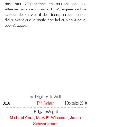
rock star végétarienne en passant par une
affreuse paire de jumeaux. Et s'il espère séduire
l'amour de sa vie, il doit triompher de chacun
d'eux avant que la partie soit bel et bien &laquo;
over &raquo;.
Scott Pilgrim vs. the World
P'tit Bonheur
1 December 2010
USA
Edgar Wright
Michael Cera, Mary E. Winstead, Jason
Schwartzman