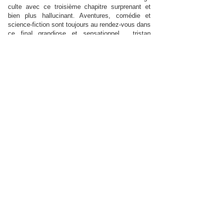
culte avec ce troisième chapitre surprenant et
bien plus hallucinant. Aventures, comédie et
science-fiction sont toujours au rendez-vous dans
ce final grandiose et sensationnel . tristan
stelitano (sur Allo-Ciné) L'apothéose d'une saga
mythique du cinéma. Nouvel opus, nouvel
univers : l'ouest américain. Encore une fois
parfait, Retour vers le futur clôture ici son intrigue
développée autour de la machine à voyager dans
le temps la plus classe du monde ! Dire adieu à
Doc et Marty sera compliqué, mais ce film leur
offre un départ mémorable. Quoi de plus à dire
sur ces films si excellents, si ce n'est foncez les
voir (dans l'ordre pour le coup). Toto INF (sur Allo-
Ciné)
Le 21 octobre 2015 était le meilleur jour pour se
faire de nouveau cette trilogie magique. Ce
dernier volet est à la hauteur des deux premiers
épisodes et donnent une véritable fin à l'histoire.
Notre plaisir est toujours rassasié avec humour,
aventures et scénario en béton. Merci
grandement Monsieur Zemeckis pour cette
trilogie monument du cinéma. Nom de Zeus !