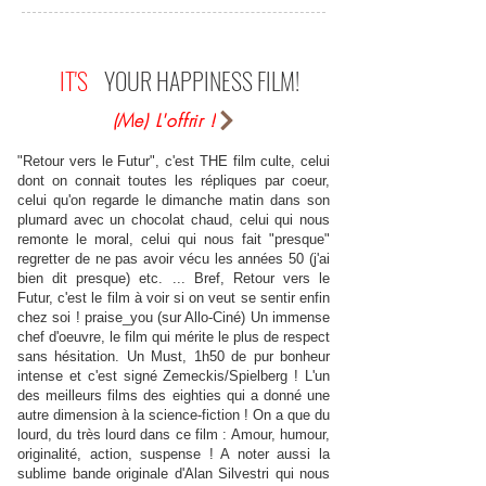
IT'S
YOUR HAPPINESS FILM!
(Me) L'offrir !
"Retour vers le Futur", c'est THE film culte, celui
dont on connait toutes les répliques par coeur,
celui qu'on regarde le dimanche matin dans son
plumard avec un chocolat chaud, celui qui nous
remonte le moral, celui qui nous fait "presque"
regretter de ne pas avoir vécu les années 50 (j'ai
bien dit presque) etc. ... Bref, Retour vers le
Futur, c'est le film à voir si on veut se sentir enfin
chez soi ! praise_you (sur Allo-Ciné) Un immense
chef d'oeuvre, le film qui mérite le plus de respect
sans hésitation. Un Must, 1h50 de pur bonheur
intense et c'est signé Zemeckis/Spielberg ! L'un
des meilleurs films des eighties qui a donné une
autre dimension à la science-fiction ! On a que du
lourd, du très lourd dans ce film : Amour, humour,
originalité, action, suspense ! A noter aussi la
sublime bande originale d'Alan Silvestri qui nous