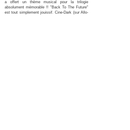
a offert un thème musical pour la trilogie
absolument mémorable !! "Back To The Future"
est tout simplement jouissif. Cine-Dark (sur Allo-
Ciné)
Dans la famille des trilogies fabuleuses des
années 70-80 je demande "Retour Vers Le Futur".
Il y a tant à dire sur cette perle... L'histoire est
passionnante, la mise en scène grandiose de
réalisme. C'est drôle, c'est touchant, les
personnages sont fabuleux, et Doc est le meilleur
savant fou que j'ai jamais vu. Un film qui a bercé
mon enfance, un des meilleurs films de tous les
temps. Antarka (sur Allo-Ciné) CULTE !!!!!
comme le 2 et le 3. Ce film est avant tout un pur
plaisir, un cadeau. On peut le revoir tout le temps
sans s'ennuyer grâce à une mise en scène d'un
génie (et oui Zemeckis y est pour quelque chose)
et des acteurs géniaux. Michael J. Fox et
Christopher Lloyd délivrent des prestations
énormes (rarement vu 2 acteurs jouer si bien
ensemble) et puis la musique qui elle aussi est
géniale (les chansons aussi) grâce à Alan
Silvestri qui a confirmé qu'il est bien l'un des
meilleurs compositeurs de musique de film. Un