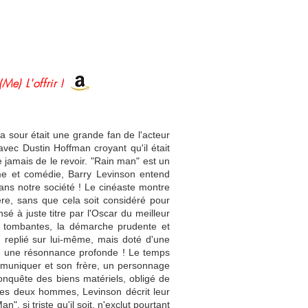
(Me) L'offrir !
a sour était une grande fan de l'acteur
avec Dustin Hoffman croyant qu'il était
e jamais de le revoir. "Rain man" est un
me et comédie, Barry Levinson entend
dans notre société ! Le cinéaste montre
, sans que cela soit considéré pour
 à juste titre par l'Oscar du meilleur
s tombantes, la démarche prudente et
replié sur lui-même, mais doté d'une
rend une résonnance profonde ! Le temps
ommuniquer et son frère, un personnage
conquête des biens matériels, obligé de
e ces deux hommes, Levinson décrit leur
, si triste qu'il soit, n'exclut pourtant