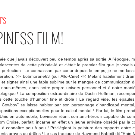
T'S
INESS FILM!
née que j'avais découvert peu de temps après sa sortie. A l'époque, m
scentes de cette période-là et c'était le premier film que je voyais 
 la perfection.. Le connaissant par coeur depuis le temps, je ne me lass
ération. >> bobmorane63 (sur Allo-Ciné) << Mêlant habilement dra
ier et signer ainsi une fable sublime sur le manque de communication 
us-mêmes, dans notre propre univers personnel et à notre manière
gique ! La composition extraordinaire de Dustin Hoffman, récompensé
 cette touche d'humour fine et drôle ! Le regard vide, les épaule
 Cowboy" se laisse habiter par son personnage d'handicapé mental, 
spositions exceptionnelles pour le calcul mental ! Par lui, le film p
s-Unis en automobile, Levinson réunit son anti-héros incapable de c
m Cruise, parfait, incarne en effet un jeune arriviste obsédé par la 
nd à connaître peu à peu ! Privilégiant la peinture des rapports entr
ents graves ou drôles ! Le cas tragique de Raymond Babbitt dit "Rain Man"