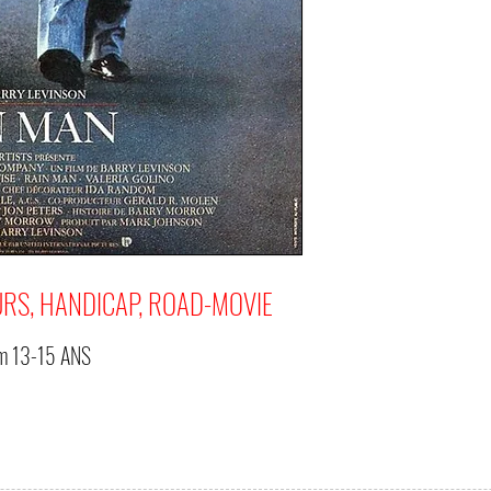
URS, HANDICAP, ROAD-MOVIE
om
13-15 ANS