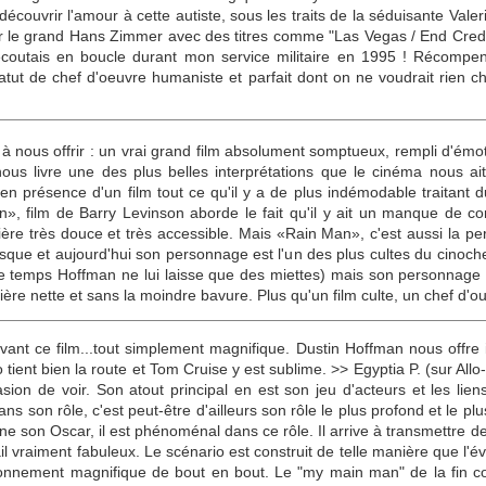
découvrir l'amour à cette autiste, sous les traits de la séduisante Val
r le grand Hans Zimmer avec des titres comme "Las Vegas / End Credi
'écoutais en boucle durant mon service militaire en 1995 ! Récompe
atut de chef d'oeuvre humaniste et parfait dont on ne voudrait rien c
à nous offrir : un vrai grand film absolument somptueux, rempli d'é
nous livre une des plus belles interprétations que le cinéma nous a
 en présence d'un film tout ce qu'il y a de plus indémodable traitant
, film de Barry Levinson aborde le fait qu'il y ait un manque de co
nière très douce et très accessible. Mais «Rain Man», c'est aussi la 
esque et aujourd'hui son personnage est l'un des plus cultes du cinoc
e temps Hoffman ne lui laisse que des miettes) mais son personnage
nière nette et sans la moindre bavure. Plus qu'un film culte, un chef d
ant ce film...tout simplement magnifique. Dustin Hoffman nous offre i
o tient bien la route et Tom Cruise y est sublime. >> Egyptia P. (sur All
sion de voir. Son atout principal en est son jeu d'acteurs et les lien
ans son rôle, c'est peut-être d'ailleurs son rôle le plus profond et le 
nne son Oscar, il est phénoménal dans ce rôle. Il arrive à transmettre 
vail vraiment fabuleux. Le scénario est construit de telle manière que l'
nnement magnifique de bout en bout. Le "my main man" de la fin con