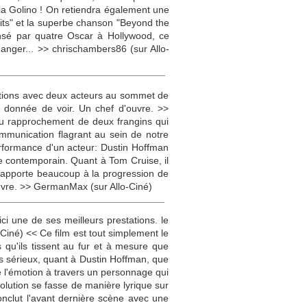
eria Golino ! On retiendra également une
ts" et la superbe chanson "Beyond the
nsé par quatre Oscar à Hollywood, ce
hanger... >> chrischambers86 (sur Allo-
motions avec deux acteurs au sommet de
it donnée de voir. Un chef d'ouvre. >>
 du rapprochement de deux frangins qui
mmunication flagrant au sein de notre
performance d'un acteur: Dustin Hoffman
he contemporain. Quant à Tom Cruise, il
 apporte beaucoup à la progression de
'ouvre. >> GermanMax (sur Allo-Ciné)
ci une de ses meilleurs prestations. le
o-Ciné) << Ce film est tout simplement le
s qu'ils tissent au fur et à mesure que
plus sérieux, quant à Dustin Hoffman, que
de l'émotion à travers un personnage qui
évolution se fasse de manière lyrique sur
clut l'avant dernière scène avec une