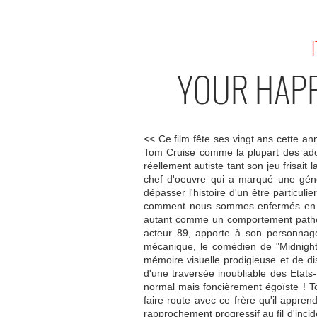
I
YOUR HAPP
<< Ce film fête ses vingt ans cette an
Tom Cruise comme la plupart des adole
réellement autiste tant son jeu frisait
chef d'oeuvre qui a marqué une gén
dépasser l'histoire d'un être particul
comment nous sommes enfermés en no
autant comme un comportement patholo
acteur 89, apporte à son personnage
mécanique, le comédien de "Midnight
mémoire visuelle prodigieuse et de di
d'une traversée inoubliable des Etat
normal mais foncièrement égoïste ! To
faire route avec ce frère qu'il appre
rapprochement progressif au fil d'incid