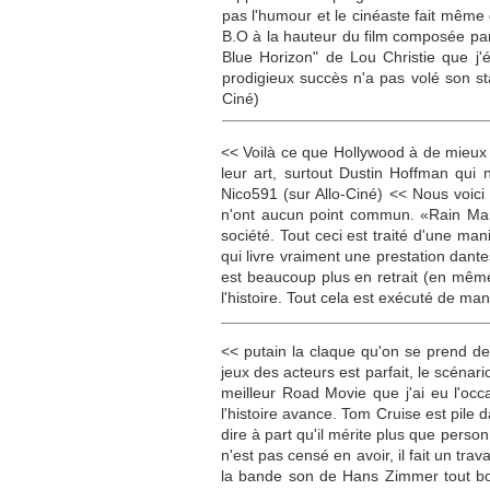
pas l'humour et le cinéaste fait même 
B.O à la hauteur du film composée pa
Blue Horizon" de Lou Christie que j
prodigieux succès n'a pas volé son st
Ciné)
<< Voilà ce que Hollywood à de mieux 
leur art, surtout Dustin Hoffman qui 
Nico591 (sur Allo-Ciné) << Nous voici
n'ont aucun point commun. «Rain Man»
société. Tout ceci est traité d'une ma
qui livre vraiment une prestation dant
est beaucoup plus en retrait (en mêm
l'histoire. Tout cela est exécuté de ma
<< putain la claque qu'on se prend dev
jeux des acteurs est parfait, le scénari
meilleur Road Movie que j'ai eu l'occa
l'histoire avance. Tom Cruise est pile d
dire à part qu'il mérite plus que perso
n'est pas censé en avoir, il fait un tra
la bande son de Hans Zimmer tout bo