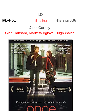
ONCE
P'tit Bonheur
14 November 2007
IRLANDE
John Carney
Glen Hansard, Marketa Irglova, Hugh Walsh