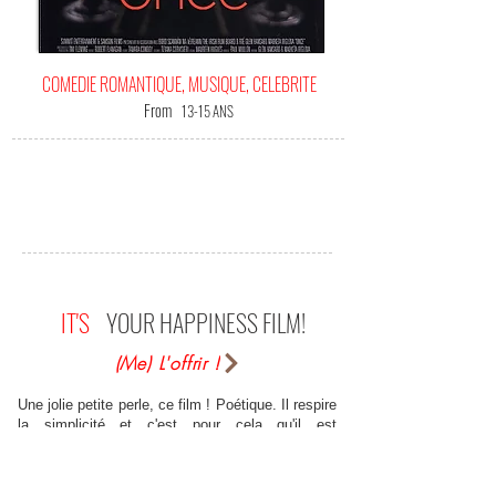
COMEDIE ROMANTIQUE, MUSIQUE, CELEBRITE
From
13-15 ANS
IT'S
YOUR HAPPINESS FILM!
(Me) L'offrir !
Une jolie petite perle, ce film ! Poétique. Il respire
la simplicité et c'est pour cela qu'il est
merveilleux. Glen Hansard et Markéta Irglová, qui
jouent les deux personnages principaux sont tout
simplement touchants. Une histoire d'amour