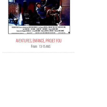
AVENTURES, ENFANCE, PROJET FOU
From
13-15 ANS
IT'S
YOUR HAPPINESS FILM!
(Me) L'offrir !