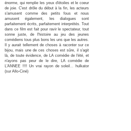
énorme, qui remplie les yeux d'étoiles et le coeur
de joie. C'est drôle du début à la fin, les acteurs
s'amusent comme des petits fous et nous
amusent également, les dialogues sont
parfaitement écrits, parfaitement interprétés. Tout
dans ce film est fait pour ravir le spectateur, tout
sonne juste, de l'histoire au jeu des jeunes
comédiens tous plus bons les uns que les autres.
Il y aurait tellement de choses à raconter sur ce
bijou, mais une de ces choses est sûre, il s'agit
là, de toute évidence, de LA comédie de l'été, et
n'ayons pas peur de le dire, LA comédie de
L'ANNEE !!!! Un vrai rayon de soleil... hulkator
(sur Allo-Ciné)
Excellent film qui dépeint avec réalité et humour
le quotidien d'une colonie de vacances. Le tout
peut paraître caricatural, cependant en tant
qu'ancien participant je peux vous assurer que
tout respire l'authenticité. La nostalgie est
également bien présente, mais pas une nostalgie
passéiste, juste le sentiment d'avoir participé à
des aventures fortes qui nous ont aidés à nous
forger en tant qu'être humain. De plus les acteurs
sont remarquables sans exception avec une