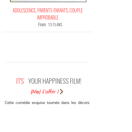
ADOLESCENCE, PARENTS-ENFANTS, COUPLE
IMPROBABLE
From
13-15 ANS
IT'S
YOUR HAPPINESS FILM!
(Me) L'offrir !
Cette comédie exquise tournée dans les décors
naturels du New England (Massachussets,
Connecticut) est un véritable régal. Bob Hoskins
est truculent, Cher remarquable en mère un peu
irresponsable face aux tourments de sa fille
ainée, Charlotte, une Winona Ryder -actrice et