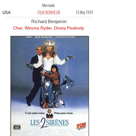
Mermaids
FILM BONHEUR
15 May 1991
USA
Richard Benjamin
Cher, Winona Ryder, Dossy Peabody