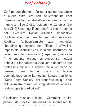
(Me) L'offrir !
Ce film, superbement réalisé et qui ne ressemble
à aucun autre, est non seulement un chef
d'oeuvre de tact et d'intelligence, c'est aussi un
hymne à la liberté et à l'épicurisme. Estonius (sur
Allo-Ciné) Une magnifique ode à la liberté, portée
par l'excellent Robin Williams. Impossible
d'oublier son rôle dans la peau du professeur
Keating, l'anticonformiste aux méthodes
libertaires qui incitera ses élèves à s'éveiller,
impossible d'oublier ces réunions nocturnes où
l'éveil prend tout son sens (carpe diem), et cette
fin émouvante lorsque les élèves se mettent
debout sur les tables pour saluer le départ de leur
professeur qui leur a appris une autre façon de
penser. Sans tomber dans la facilité
scénaristique ou le larmoyant, jamais trop long,
"Dead Poets Society" est peut-être ce qui s'est
fait de mieux durant les vingt dernières années.
real-disciple (sur Allo-Ciné)
C'était une mission suicide.... Comment un film
parlant de poésie arriverait-il à intéresser le