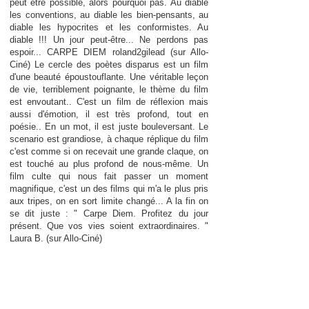
peut être possible, alors pourquoi pas. Au diable
les conventions, au diable les bien-pensants, au
diable les hypocrites et les conformistes. Au
diable !!! Un jour peut-être... Ne perdons pas
espoir... CARPE DIEM roland2gilead (sur Allo-
Ciné) Le cercle des poètes disparus est un film
d'une beauté époustouflante. Une véritable leçon
de vie, terriblement poignante, le thème du film
est envoutant.. C'est un film de réflexion mais
aussi d'émotion, il est très profond, tout en
poésie.. En un mot, il est juste bouleversant. Le
scenario est grandiose, à chaque réplique du film
c'est comme si on recevait une grande claque, on
est touché au plus profond de nous-même. Un
film culte qui nous fait passer un moment
magnifique, c'est un des films qui m'a le plus pris
aux tripes, on en sort limite changé... A la fin on
se dit juste : " Carpe Diem. Profitez du jour
présent. Que vos vies soient extraordinaires. "
Laura B. (sur Allo-Ciné)
Je mettrais 1000 étoiles à ce chef d'oeuvre, si je
le pouvais ! "Le cercle des poètes disparus" est
incontestablement le meilleur film que j'ai jamais
vu ! Une véritable merveille, ode à la vie, ode au