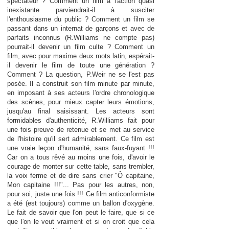
spectateur ? Comment un film à l'action quasi
inexistante parviendrait-il à susciter
l'enthousiasme du public ? Comment un film se
passant dans un internat de garçons et avec de
parfaits inconnus (R.Williams ne compte pas)
pourrait-il devenir un film culte ? Comment un
film, avec pour maxime deux mots latin, espérait-
il devenir le film de toute une génération ?
Comment ? La question, P.Weir ne se l'est pas
posée. Il a construit son film minute par minute,
en imposant à ses acteurs l'ordre chronologique
des scènes, pour mieux capter leurs émotions,
jusqu'au final saisissant. Les acteurs sont
formidables d'authenticité, R.Williams fait pour
une fois preuve de retenue et se met au service
de l'histoire qu'il sert admirablement. Ce film est
une vraie leçon d'humanité, sans faux-fuyant !!!
Car on a tous rêvé au moins une fois, d'avoir le
courage de monter sur cette table, sans trembler,
la voix ferme et de dire sans crier "Ô capitaine,
Mon capitaine !!!"... Pas pour les autres, non,
pour soi, juste une fois !!! Ce film anticonformiste
a été (est toujours) comme un ballon d'oxygène.
Le fait de savoir que l'on peut le faire, que si ce
que l'on le veut vraiment et si on croit que cela