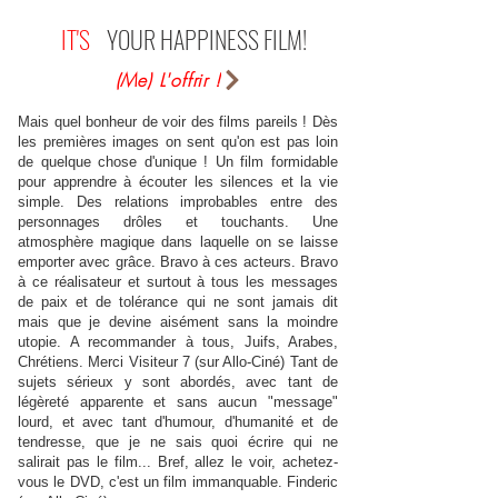
IT'S
YOUR HAPPINESS FILM!
(Me) L'offrir !
Mais quel bonheur de voir des films pareils ! Dès
les premières images on sent qu'on est pas loin
de quelque chose d'unique ! Un film formidable
pour apprendre à écouter les silences et la vie
simple. Des relations improbables entre des
personnages drôles et touchants. Une
atmosphère magique dans laquelle on se laisse
emporter avec grâce. Bravo à ces acteurs. Bravo
à ce réalisateur et surtout à tous les messages
de paix et de tolérance qui ne sont jamais dit
mais que je devine aisément sans la moindre
utopie. A recommander à tous, Juifs, Arabes,
Chrétiens. Merci Visiteur 7 (sur Allo-Ciné) Tant de
sujets sérieux y sont abordés, avec tant de
légèreté apparente et sans aucun "message"
lourd, et avec tant d'humour, d'humanité et de
tendresse, que je ne sais quoi écrire qui ne
salirait pas le film... Bref, allez le voir, achetez-
vous le DVD, c'est un film immanquable. Finderic