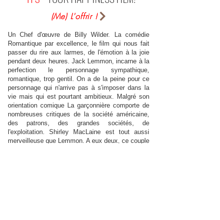
(Me) L'offrir !
Un Chef d'œuvre de Billy Wilder. La comédie
Romantique par excellence, le film qui nous fait
passer du rire aux larmes, de l'émotion à la joie
pendant deux heures. Jack Lemmon, incarne à la
perfection le personnage sympathique,
romantique, trop gentil. On a de la peine pour ce
personnage qui n'arrive pas à s'imposer dans la
vie mais qui est pourtant ambitieux. Malgré son
orientation comique La garçonnière comporte de
nombreuses critiques de la société américaine,
des patrons, des grandes sociétés, de
l'exploitation. Shirley MacLaine est tout aussi
merveilleuse que Lemmon. A eux deux, ce couple
participe à la réussite de ce très beau film.
dirty_harry (sur Allo-Ciné)
Une merveille de comédie romantique américaine
comme seuls Wilder et Hollywood savaient les
faire. Dans la lignée d'Irma la douce, on retrouve
le duo Jack Lemon-Shirley McLaine au sommet
de leur gloire. Cette garçonnière qui voit défiler