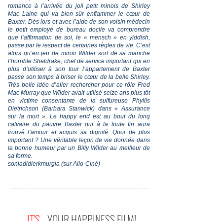
romance à l’arrivée du joli petit minois de Shirley
Mac Laine qui va bien sûr enflammer le cœur de
Baxter. Dès lors et avec l’aide de son voisin médecin
le petit employé de bureau docile va comprendre
que l’affirmation de soi, le « mensch » en yiddish,
passe par le respect de certaines règles de vie. C’est
alors qu’en jeu de miroir Wilder sort de sa manche
l’horrible Sheldrake, chef de service important qui en
plus d’utiliser à son tour l’appartement de Baxter
passe son temps à briser le cœur de la belle Shirley.
Très belle idée d’aller rechercher pour ce rôle Fred
Mac Murray que Wilder avait utilisé seize ans plus tôt
en victime consentante de la sulfureuse Phyllis
Dietrichson (Barbara Stanwick) dans « Assurance
sur la mort ». Le happy end est au bout du long
calvaire du pauvre Baxter qui à la toute fin aura
trouvé l’amour et acquis sa dignité. Quoi de plus
important ? Une véritable leçon de vie donnée dans
la bonne humeur par un Billy Wilder au meilleur de
sa forme.
soniadidierkmurgia (sur Allo-Ciné)
IT'S
YOUR HAPPINESS FILM!