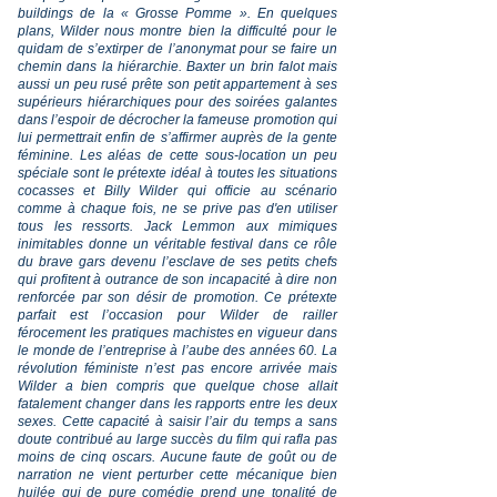
buildings de la « Grosse Pomme ». En quelques
plans, Wilder nous montre bien la difficulté pour le
quidam de s’extirper de l’anonymat pour se faire un
chemin dans la hiérarchie. Baxter un brin falot mais
aussi un peu rusé prête son petit appartement à ses
supérieurs hiérarchiques pour des soirées galantes
dans l’espoir de décrocher la fameuse promotion qui
lui permettrait enfin de s’affirmer auprès de la gente
féminine. Les aléas de cette sous-location un peu
spéciale sont le prétexte idéal à toutes les situations
cocasses et Billy Wilder qui officie au scénario
comme à chaque fois, ne se prive pas d'en utiliser
tous les ressorts. Jack Lemmon aux mimiques
inimitables donne un véritable festival dans ce rôle
du brave gars devenu l’esclave de ses petits chefs
qui profitent à outrance de son incapacité à dire non
renforcée par son désir de promotion. Ce prétexte
parfait est l’occasion pour Wilder de railler
férocement les pratiques machistes en vigueur dans
le monde de l’entreprise à l’aube des années 60. La
révolution féministe n’est pas encore arrivée mais
Wilder a bien compris que quelque chose allait
fatalement changer dans les rapports entre les deux
sexes. Cette capacité à saisir l’air du temps a sans
doute contribué au large succès du film qui rafla pas
moins de cinq oscars. Aucune faute de goût ou de
narration ne vient perturber cette mécanique bien
huilée qui de pure comédie prend une tonalité de