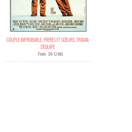
COUPLE IMPROBABLE, FRERES ET SOEURS, TRAVAIL
D'EQUIPE
From
09-12 ANS
IT'S
YOUR HAPPINESS FILM!
(Me) L'offrir !