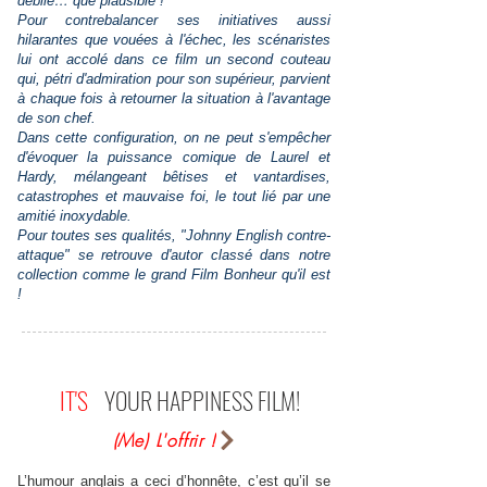
débile… que plausible !
Pour contrebalancer ses initiatives aussi
hilarantes que vouées à l'échec, les scénaristes
lui ont accolé dans ce film un second couteau
qui, pétri d'admiration pour son supérieur, parvient
à chaque fois à retourner la situation à l'avantage
de son chef.
Dans cette configuration, on ne peut s'empêcher
d'évoquer la puissance comique de Laurel et
Hardy, mélangeant bêtises et vantardises,
catastrophes et mauvaise foi, le tout lié par une
amitié inoxydable.
Pour toutes ses qualités, "Johnny English contre-
attaque" se retrouve d'autor classé dans notre
collection comme le grand Film Bonheur qu'il est
!
IT'S
YOUR HAPPINESS FILM!
(Me) L'offrir !
L’humour anglais a ceci d’honnête, c’est qu’il se