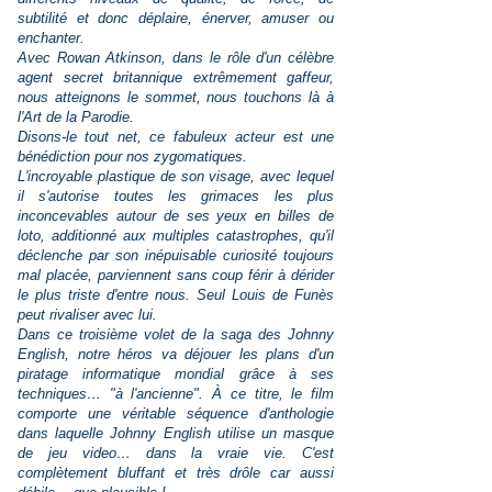
subtilité et donc déplaire, énerver, amuser ou
enchanter.
Avec Rowan Atkinson, dans le rôle d'un célèbre
agent secret britannique extrêmement gaffeur,
nous atteignons le sommet, nous touchons là à
l'Art de la Parodie.
Disons-le tout net, ce fabuleux acteur est une
bénédiction pour nos zygomatiques.
L'incroyable plastique de son visage, avec lequel
il s'autorise toutes les grimaces les plus
inconcevables autour de ses yeux en billes de
loto, additionné aux multiples catastrophes, qu'il
déclenche par son inépuisable curiosité toujours
mal placée, parviennent sans coup férir à dérider
le plus triste d'entre nous. Seul Louis de Funès
peut rivaliser avec lui.
Dans ce troisième volet de la saga des Johnny
English, notre héros va déjouer les plans d'un
piratage informatique mondial grâce à ses
techniques… "à l'ancienne". À ce titre, le film
comporte une véritable séquence d'anthologie
dans laquelle Johnny English utilise un masque
de jeu video… dans la vraie vie. C'est
complètement bluffant et très drôle car aussi