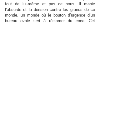
fout de lui-même et pas de nous. Il manie
l’absurde et la dérision contre les grands de ce
monde, un monde où le bouton d’urgence d’un
bureau ovale sert à réclamer du coca. Cet
humour nous respecte quand bien d’autres
semblent mépriser nos cerveaux. Johnny English
est un chef-d’œuvre de connerie, un type capable
de séduire Olga Kurylenko en suçant un noyau
de cerise en face d’elle, alors que dans ses
derniers films James Bond ne couche même plus
le premier soir. Enfin un vrai héros. Rolling! (sur
Allo-Ciné) Super film ! Scènes hilarantes du
début à la fin. Quand on connaît l'acteur, on ne
sait pas quelles bêtises il pourrait sortir. J'ai
rarement rigolé autant sur un film, et on n'y va
pas pour son scénario mais pour des crises de
rire assurées. Gai S (sur Allo-Ciné)
Bon, la mise en scène est un peu pauvre et ce
n'est pas un chef d'oeuvre pour cinéphile ni un
monument de finesse, mais les fans de Rowan
Atkinson ne seront pas déçus: beaucoup de très
bons gags, j'ai ri de bon coeur. Et tout de même,
outre l'éloge du courage humain contre les