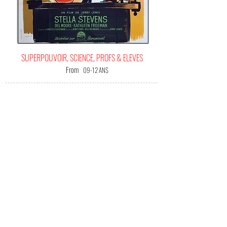
SUPERPOUVOIR, SCIENCE, PROFS & ELEVES
From
09-12 ANS
IT'S
YOUR HAPPINESS FILM!
(Me) L'offrir !
Une comédie délirante extrêmement inventive qui
utilise la carte du burlesque pour un scénario
loufoque mais très drôle. Jerry Lewis sait jouer