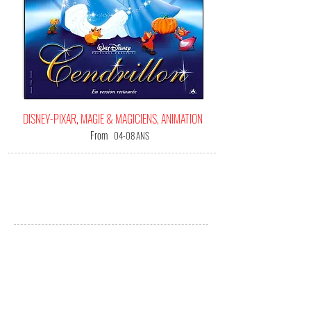
DISNEY-PIXAR, MAGIE & MAGICIENS, ANIMATION
From
04-08 ANS
IT'S
YOUR HAPPINESS FILM!
(Me) L'offrir !