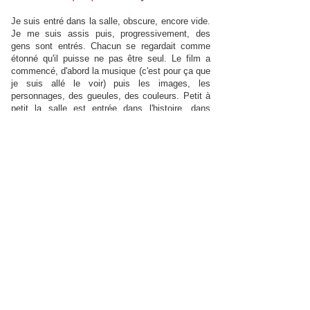
Je suis entré dans la salle, obscure, encore vide.
Je me suis assis puis, progressivement, des
gens sont entrés. Chacun se regardait comme
étonné qu'il puisse ne pas être seul. Le film a
commencé, d'abord la musique (c'est pour ça que
je suis allé le voir) puis les images, les
personnages, des gueules, des couleurs. Petit à
petit la salle est entrée dans l'histoire, dans
l'émotion, dans le rire. Je ne vais pas raconter, je
ne vais pas critiquer, je vais simplement vous
dire d'y aller comme moi il y a bientôt 15 ans et je
m'en souviens encore. Un visiteur (sur Allo-Ciné)
Rarement film aura atteint une telle perfection
dans tous les domaines, de la réalisation à
l'interprétation en passant par l'histoire. "Bagdad
Café" s'avère être un film d'une grande
sensibilité, sans niaiserie ni longueurs. Le film
prend le temps de mettre en mouvement une
galerie de personnages tous plus attachants les
uns que les autres, de présenter des situations
touchantes et surtout de raconter une solide
histoire d'amitié. Un beau chef-d'oeuvre.