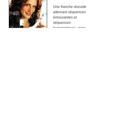
Une franche réussite
alternant séquences
émouvantes et
séquences
humoristiques, voire
franchement
délirantes !
AMITIE, MARIAGE,
COMEDIE ROMANTIQUE
LE MARIAGE DE MON MEILLEUR AMI
FILM BONHEUR
1927
Une merveille
absolue, un bijou
d'intelligence. Aussi
hilarant que touchant.
Un chef d'œuvre
ADRENALINE,
AVENTURES,
DEPASSEMENT DE SOI