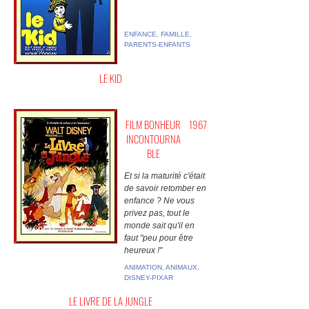
ENFANCE, FAMILLE,
PARENTS-ENFANTS
LE KID
FILM BONHEUR
1967
INCONTOURNA
BLE
Et si la maturité c'était
de savoir retomber en
enfance ? Ne vous
privez pas, tout le
monde sait qu'il en
faut "peu pour être
heureux !"
ANIMATION, ANIMAUX,
DISNEY-PIXAR
LE LIVRE DE LA JUNGLE