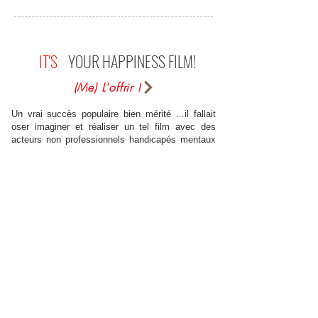
IT'S
YOUR HAPPINESS FILM!
(Me) L'offrir !
Un vrai succès populaire bien mérité …il fallait
oser imaginer et réaliser un tel film avec des
acteurs non professionnels handicapés mentaux
qui ont ce petit truc en plus….on rit et on sourit
de bon cœur et le public apprécié…. C’est très
positif de voir que les gens accueillent
positivement ce film et surtout ont l’idée et l’envie
d’aller le voir…. La société n’est peut être pas si
intolérante que cela ? Espoir….
joelle g (sur Allo-Ciné)
Un beau film sur le handicap, qui joue la carte de
l'humour. J'ai ri sans culpabiliser. Un bon rythme,
d'excellents acteurs, seule la fin est un peu trop
pleine de bons sentiments. A quand une suite ?
Judithtexas (sur Allo-Ciné)