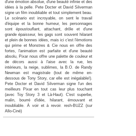
d'une émotion absolue, d'une beauté infinie et des
idées à la pelle. Pete Docter et David Silverman
signe un film inoubliable et tout simplement beau.
Le scénario est incroyable, on sent le travail
d'équipe et la bonne humeur, les personnages
sont époustouflant, attachant, drôle et d'une
grande épaisseur, les gags sont souvent hilarant
et plein de bonnes idées, mais ici c'est l'émotions
qui prime et Monstres & Cie nous en offre des
fortes, l'animation est parfaite et d'une beauté
absolu, Pixar nous offre une palette de couleur et
de décors aussi à l'aise avec la rue, les
intérieurs, la neige, sublimes, la B.O. de Randy
Newman est magistrale (tout de même en-
dessous de Tony Story, car elle est inégalable!).
Pete Docter et David Silverman signe l'un des
meilleurs Pixar en tout cas leur plus touchant
(avec Toy Story 3 et Là-Haut). C'est superbe,
malin, bourré d'idée, hilarant, émouvant et
inoubliable. À voir et à revoir. resh-BUZZ (sur
Allo-Ciné)
Avant Toy Story 3 et La Haut, un autre film aussi
magnifique avait été fait, bien évidemment je
parle de Monstres & Cie. L'alchimie n'a