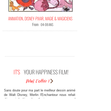
ANIMATION, DISNEY-PIXAR, MAGIE & MAGICIENS
From
04-08 ANS
IT'S
YOUR HAPPINESS FILM!
(Me) L'offrir !
Sans doute pour ma part le meilleur dessin animé
de Walt Disney, Merlin l'Enchanteur nous refait
découvrir la légende arthurienne avec un regard
enfantin. Loin des niaiseries enfantines que l'on
peut voir à l'heure actuelle, il nous fait voyager