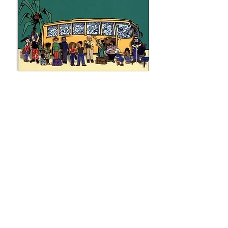
AMITIE, TRAVAIL D'EQUIPE, CHOC DES CULTURES
From
13-15 ANS
IT'S
YOUR HAPPINESS FILM!
(Me) L'offrir !