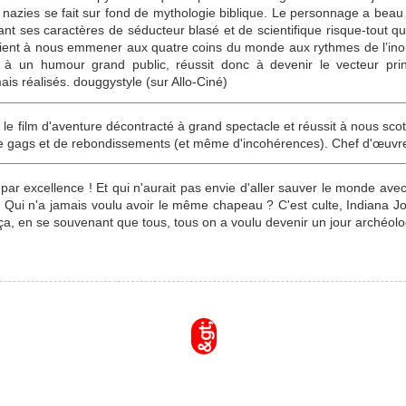
s nazies se fait sur fond de mythologie biblique. Le personnage a bea
ant ses caractères de séducteur blasé et de scientifique risque-tout qu’
rvient à nous emmener aux quatre coins du monde aux rythmes de l’ino
à un humour grand public, réussit donc à devenir le vecteur princ
ais réalisés. douggystyle (sur Allo-Ciné)
le film d'aventure décontracté à grand spectacle et réussit à nous sco
de gags et de rebondissements (et même d'incohérences). Chef d'œuvre 
 par excellence ! Et qui n'aurait pas envie d'aller sauver le monde ave
? Qui n'a jamais voulu avoir le même chapeau ? C'est culte, Indiana Jo
ça, en se souvenant que tous, tous on a voulu devenir un jour archéolo
&gt;