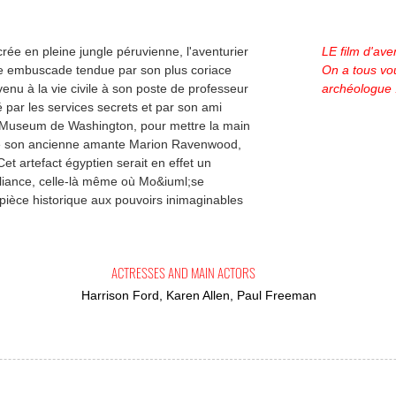
crée en pleine jungle péruvienne, l'aventurier
LE film d'ave
e embuscade tendue par son plus coriace
On a tous vou
enu à la vie civile à son poste de professeur
archéologue 
é par les services secrets et par son ami
 Museum de Washington, pour mettre la main
de son ancienne amante Marion Ravenwood,
et artefact égyptien serait en effet un
lliance, celle-là même où Mo&iuml;se
èce historique aux pouvoirs inimaginables
ACTRESSES AND MAIN ACTORS
Harrison Ford, Karen Allen, Paul Freeman