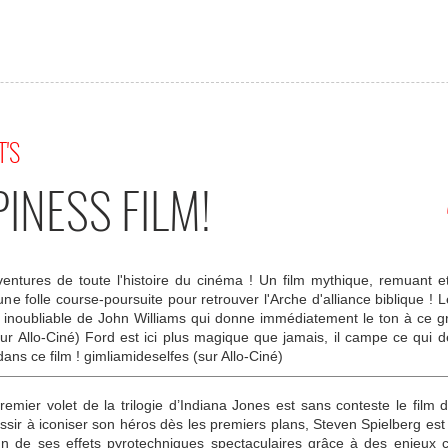
T'S
INESS FILM!
aventures de toute l'histoire du cinéma ! Un film mythique, remuant e
 folle course-poursuite pour retrouver l'Arche d'alliance biblique ! Le
ue inoubliable de John Williams qui donne immédiatement le ton à ce
r Allo-Ciné) Ford est ici plus magique que jamais, il campe ce qui de
ans ce film ! gimliamideselfes (sur Allo-Ciné)
emier volet de la trilogie d’Indiana Jones est sans conteste le film 
ussir à iconiser son héros dès les premiers plans, Steven Spielberg es
acun de ses effets pyrotechniques spectaculaires grâce à des enjeux 