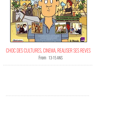
CHOC DES CULTURES, CINEMA, REALISER SES REVES
From
13-15 ANS
IT'S
YOUR HAPPINESS FILM!
(Me) L'offrir !