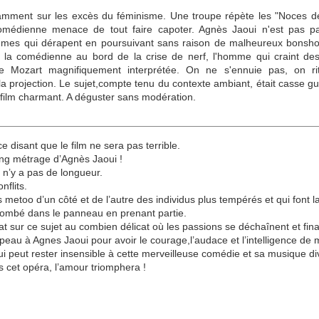
otamment sur les excès du féminisme. Une troupe répète les "Noces d
médienne menace de tout faire capoter. Agnès Jaoui n'est pas pa
mes qui dérapent en poursuivant sans raison de malheureux bonshomm
x, la comédienne au bord de la crise de nerf, l'homme qui craint de
de Mozart magnifiquement interprétée. On ne s'ennuie pas, on 
a projection. Le sujet,compte tenu du contexte ambiant, était casse gu
 film charmant. A déguster sans modération.
ce disant que le film ne sera pas terrible.
long métrage d’Agnès Jaoui !
l n’y a pas de longueur.
nflits.
bles metoo d’un côté et de l’autre des individus plus tempérés et qui font 
 tombé dans le panneau en prenant partie.
 sur ce sujet au combien délicat où les passions se déchaînent et final
eau à Agnes Jaoui pour avoir le courage,l’audace et l’intelligence de m
 peut rester insensible à cette merveilleuse comédie et sa musique di
 cet opéra, l’amour triomphera !