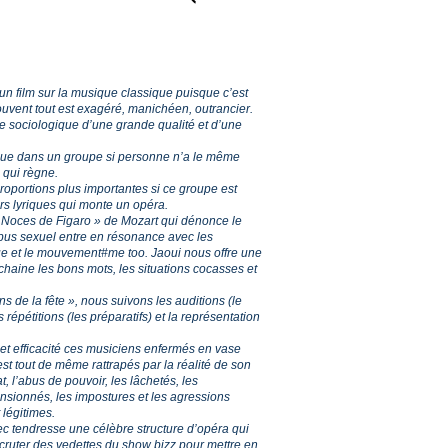
ir un film sur la musique classique puisque c’est
ouvent tout est exagéré, manichéen, outrancier.
e sociologique d’une grande qualité et d’une
 que dans un groupe si personne n’a le même
 qui règne.
oportions plus importantes si ce groupe est
rs lyriques qui monte un opéra.
 « Noces de Figaro » de Mozart qui dénonce le
abus sexuel entre en résonance avec les
e et le mouvement#me too. Jaoui nous offre une
haine les bons mots, les situations cocasses et
s de la fête », nous suivons les auditions (le
répétitions (les préparatifs) et la représentation
 et efficacité ces musiciens enfermés en vase
st tout de même rattrapés par la réalité de son
, l’abus de pouvoir, les lâchetés, les
sionnés, les impostures et les agressions
 légitimes.
 tendresse une célèbre structure d’opéra qui
 recruter des vedettes du show bizz pour mettre en