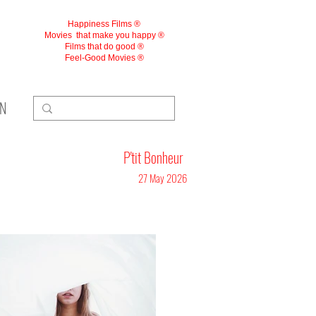
Happiness Films ®
Movies
that make you happy ®
Films that do good ®
Feel-Good Movies ®
ON
P'tit Bonheur
27 May 2026