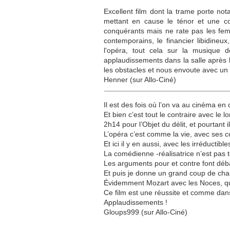
Excellent film dont la trame porte n
mettant en cause le ténor et une co
conquérants mais ne rate pas les fem
contemporains, le financier libidineu
l'opéra, tout cela sur la musique 
applaudissements dans la salle après l
les obstacles et nous envoute avec un
Henner (sur Allo-Ciné)
Il est des fois où l’on va au cinéma en 
Et bien c’est tout le contraire avec le 
2h14 pour l’Objet du délit, et pourtant i
L’opéra c’est comme la vie, avec ses co
Et ici il y en aussi, avec les irréducti
La comédienne -réalisatrice n’est pas
Les arguments pour et contre font débat
Et puis je donne un grand coup de chap
Évidemment Mozart avec les Noces, qui
Ce film est une réussite et comme dans
Applaudissements !
Gloups999 (sur Allo-Ciné)