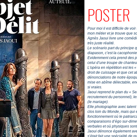
POSTER
Pour moi il est difficile de vo
mon métier et je trouve que s
Agnès Jaoui livre une comédi
très juste réalité.
Le scénario part du principe
diapason, c’est la cacophonie
Evidemment cela prend des pr
celui d’une troupe de chanteu
L'opéra en répétition est les
droit de cuissage et que cet 
dénonciations de notre époqu
mise en abîme délectable, enc
si vraies.
Jaoui reprend le plan du « Sen
recrutement du personnel), les 
(le mariage).
Elle photographie avec talent
clos loin du Monde, mais qui e
fonctionnement où le patriarcat
comparaisons d’égo sur-dimen
verbales et où physiques sont
Jaoui dénonce également avec
s’était fait une spécialité de