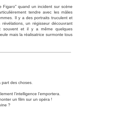
e Figaro" quand un incident sur scène
rticulièrement tendre avec les mâles
es. Il y a des portraits truculent et
s révélations, un régisseur découvrant
rit souvent et il y a même quelques
eule mais la réalisatrice surmonte tous
la part des choses.
ement l’intelligence l’emportera.
onter un film sur un opéra !
vine ?