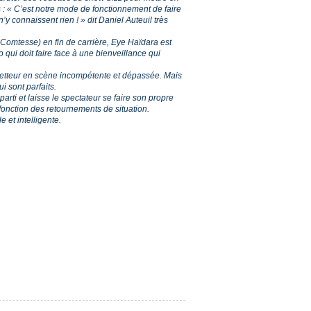
 : « C’est notre mode de fonctionnement de faire
y connaissent rien ! » dit Daniel Auteuil très
 Comtesse) en fin de carrière, Eye Haïdara est
qui doit faire face à une bienveillance qui
metteur en scène incompétente et dépassée. Mais
ui sont parfaits.
rti et laisse le spectateur se faire son propre
 fonction des retournements de situation.
 et intelligente.