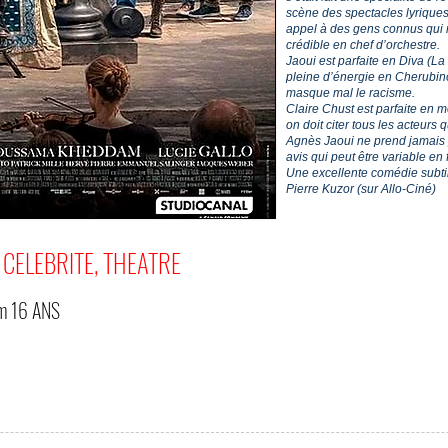
scène des spectacles lyriques
appel à des gens connus qui n’
crédible en chef d’orchestre.
Jaoui est parfaite en Diva (La
pleine d’énergie en Cherubino 
masque mal le racisme.
Claire Chust est parfaite en 
on doit citer tous les acteurs q
Agnès Jaoui ne prend jamais pa
avis qui peut être variable en
Une excellente comédie subtile
Pierre Kuzor (sur Allo-Ciné)
 CELEBRITE, THEATRE
om
16 ANS