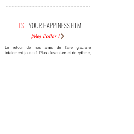
IT'S
YOUR HAPPINESS FILM!
(Me) L'offrir !
Le retour de nos amis de l'aire glaciaire
totalement jouissif. Plus d'aventure et de rythme,
plus de gags, plus de rire, plus époustouflant...on
retrouve avec joie Many, Diego et Sid avec en
plus une nouvelle panoplie de personnages drôles
à souhait. Avec en plus un Scrat complètement
délirant en quête de la noisette, dont on attend
avec impatience sa prochaine scène devant la
caméra. On vous le dit : à mourir de rire !!!
DarkDillinger (sur Allo-Ciné)
Encore plus réussie que le premier volet, cette
suite bénéficie de surcroit d'un humour encore
plus présent et à toute épreuve. Mention spéciale
au décidément excellent Scrat, véritable trublion
absurde, c'est un véritable bonheur à chacune de