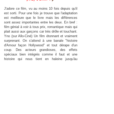
J'adore ce film, vu au moins 10 fois depuis qu'il
est sorti. Pour une fois je trouve que l'adaptation
est meilleure que le livre mais les différences
sont assez importantes entre les deux. En bref :
film génial à voir à tous prix, romantique mais qui
plait aussi aux garçons car très drôle et touchant.
Yno (sur Allo-Ciné) Un film étonnant et vraiment
surprenant. On s'attend à une banale "histoire
d'Amour façon Hollywood" et tout dérape d'un
coup. Des acteurs grandioses, des effets
spéciaux bien intégrés comme il faut et une
histoire qui nous tient en haleine jusqu'àu
dénouement final. Un très jolie conte de fée
fantastique comme on aimerait en voir souvent.
Encore merci pour le Spectacle !!! Aval0n (sur
Allo-Ciné)
Ça arrive parfois, l'adaptation d'un livre au cinéma
peut être mieux que le roman ! C'est le cas pour
"Et si c'était vrai". Reese est parfaite dans le rôle
d'Elizabeth et j'aprécie la présence de Mark
Ruffalo ! Pour ce qui est du film en lui-même, il
n'est pas du tout tiré en longueur comme le