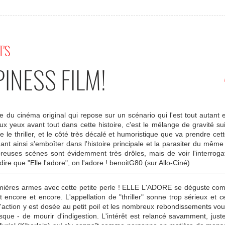
T'S
INESS FILM!
lle du cinéma original qui repose sur un scénario qui l'est tout autant
ux yeux avant tout dans cette histoire, c'est le mélange de gravité s
 le thriller, et le côté très décalé et humoristique que va prendre cet
nant ainsi s'emboîter dans l'histoire principale et la parasiter du mêm
euses scènes sont évidemment très drôles, mais de voir l'interroga
re que "Elle l'adore", on l'adore ! benoitG80 (sur Allo-Ciné)
emières armes avec cette petite perle ! ELLE L'ADORE se déguste comm
 encore et encore. L'appellation de "thriller" sonne trop sérieux et c
'action y est dosée au petit poil et les nombreux rebondissements vo
risque - de mourir d'indigestion. L'intérêt est relancé savamment, jus