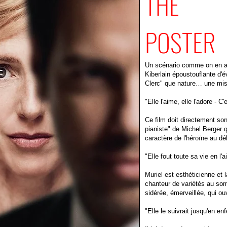
THE
POSTER
Un scénario comme on en a 
Kiberlain époustouflante d'é
Clerc" que nature… une mis
"Elle l'aime, elle l'adore -
Ce film doit directement son
pianiste" de Michel Berger q
caractère de l'héroïne au déb
"Elle fout toute sa vie en l'
Muriel est esthéticienne et 
chanteur de variétés au som
sidérée, émerveillée, qui ou
"Elle le suivrait jusqu'en e