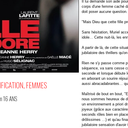
Il lui demande son aide pou
corps d'une femme caché dans
doit poser aucune question.
"Mais Dieu que cette fille 
Sans hésitation, Muriel accep
idole… Cette nuit-là, les 
A partir de là, de cette situ
jubilatoire des thrillers qu'
Rien ne s'y passe comme pr
séquence, va sans cesse cr
seconde et lorsque débute le
en arborant un sourire réjoui
IFICATION, FEMMES
aussi abracadabrantes… que
Maîtrisé de bout en bout, "El
om
16 ANS
nous sommes heureux de déce
un environnement a priori dr
joyeux (grâce aux caractère
seconds rôles bien en place,
drôlissimes …) et qu'au final
jubilatoire sensation d'avoi