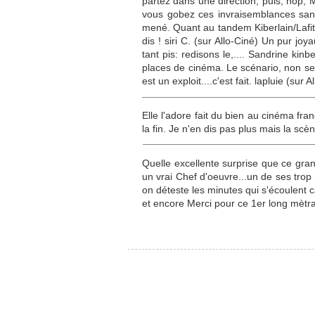
partez dans une direction, puis, hop, 
vous gobez ces invraisemblances sans v
mené. Quant au tandem Kiberlain/Lafitt
dis ! siri C. (sur Allo-Ciné) Un pur jo
tant pis: redisons le,.... Sandrine ki
places de cinéma. Le scénario, non seul
est un exploit....c'est fait. lapluie (sur A
Elle l'adore fait du bien au cinéma fra
la fin. Je n'en dis pas plus mais la scèn
Quelle excellente surprise que ce gran
un vrai Chef d'oeuvre...un de ses trop
on déteste les minutes qui s'écoulent 
et encore Merci pour ce 1er long mètr