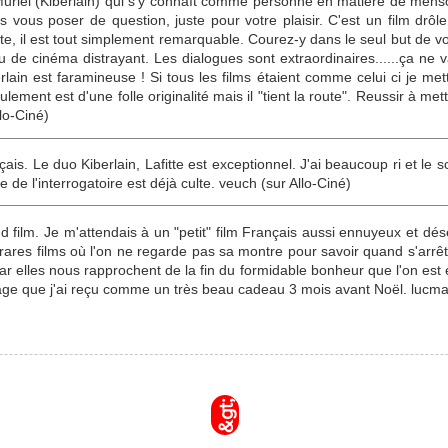
Muriel (Kiberlain) qui s'y connaît comme personne en matière de menso
ous poser de question, juste pour votre plaisir. C'est un film drôle, in
e, il est tout simplement remarquable. Courez-y dans le seul but de vo
yau de cinéma distrayant. Les dialogues sont extraordinaires......ça ne
nberlain est faramineuse ! Si tous les films étaient comme celui ci je m
ement est d'une folle originalité mais il "tient la route". Reussir à met
llo-Ciné)
nçais. Le duo Kiberlain, Lafitte est exceptionnel. J'ai beaucoup ri et le
e de l'interrogatoire est déjà culte. veuch (sur Allo-Ciné)
d film. Je m'attendais à un "petit" film Français aussi ennuyeux et dése
 rares films où l'on ne regarde pas sa montre pour savoir quand s'arrête
car elles nous rapprochent de la fin du formidable bonheur que l'on est 
age que j'ai reçu comme un très beau cadeau 3 mois avant Noël. lucman
&gt;