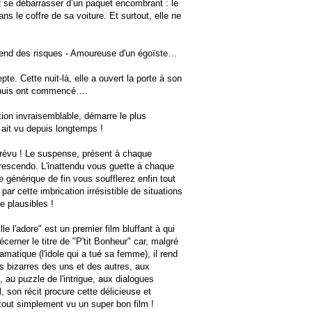
r se débarrasser d’un paquet encombrant : le
 le coffre de sa voiture. Et surtout, elle ne
prend des risques - Amoureuse d'un égoïste…
te. Cette nuit-là, elle a ouvert la porte à son
ennuis ont commencé….
ation invraisemblable, démarre le plus
on ait vu depuis longtemps !
évu ! Le suspense, présent à chaque
escendo. L'inattendu vous guette à chaque
 générique de fin vous soufflerez enfin tout
 par cette imbrication irrésistible de situations
 plausibles !
le l'adore" est un premier film bluffant à qui
rner le titre de "P'tit Bonheur" car, malgré
amatique (l'idole qui a tué sa femme), il rend
s bizarres des uns et des autres, aux
 au puzzle de l'intrigue, aux dialogues
, son récit procure cette délicieuse et
r tout simplement vu un super bon film !