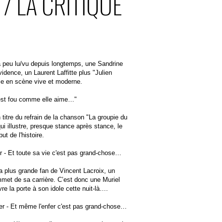
/ LA CRITIQUE
peu lu/vu depuis longtemps, une Sandrine
vidence, un Laurent Laffitte plus "Julien
e en scène vive et moderne.
 C'est fou comme elle aime…"
 titre du refrain de la chanson "La groupie du
ui illustre, presque stance après stance, le
ut de l'histoire.
air - Et toute sa vie c'est pas grand-chose…
la plus grande fan de Vincent Lacroix, un
met de sa carrière. C’est donc une Muriel
vre la porte à son idole cette nuit-là….
nfer - Et même l'enfer c'est pas grand-chose…