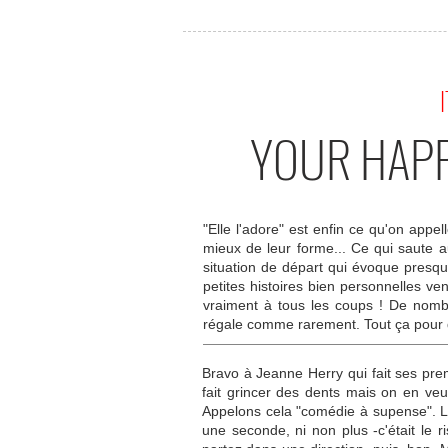
I
YOUR HAPP
"Elle l'adore" est enfin ce qu'on appe
mieux de leur forme... Ce qui saute a
situation de départ qui évoque presque
petites histoires bien personnelles ve
vraiment à tous les coups ! De nombr
régale comme rarement. Tout ça pour di
Bravo à Jeanne Herry qui fait ses pr
fait grincer des dents mais on en veut
Appelons cela "comédie à supense". L
une seconde, ni non plus -c'était le 