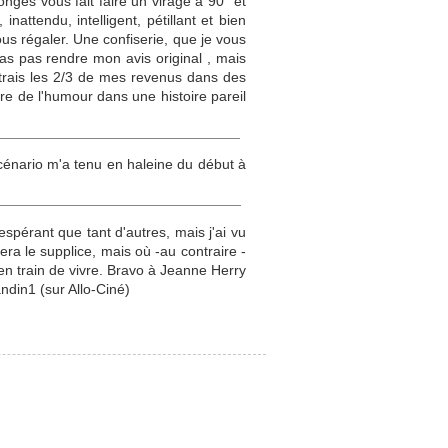
nges vous fait faire un virage à 90° et
attendu, intelligent, pétillant et bien
us régaler. Une confiserie, que je vous
 vas pas rendre mon avis original , mais
ettrais les 2/3 de mes revenus dans des
tre de l'humour dans une histoire pareil
 scénario m'a tenu en haleine du début à
spérant que tant d'autres, mais j'ai vu
ra le supplice, mais où -au contraire -
en train de vivre. Bravo à Jeanne Herry
din1 (sur Allo-Ciné)