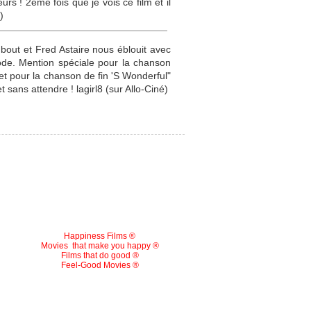
rs ! 2ème fois que je vois ce film et il
)
bout et Fred Astaire nous éblouit avec
ode. Mention spéciale pour la chanson
t pour la chanson de fin 'S Wonderful"
 sans attendre ! lagirl8 (sur Allo-Ciné)
Happiness Films ®
Movies
that make you happy ®
Films that do good ®
Feel-Good Movies ®