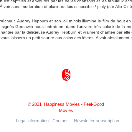
on est captivés et envoutés par les belles chansons et les fabuleux acteu
À voir sans modération et plusieurs fois si possible ! pinly (sur Allo-Ciné
îcheur. Audrey Hepburn et son joli minois illumine le film de bout en 
 signés Gershwin nous entraînent dans l'univers très coloré de la m
ntée par la délicieuse Audrey Hepburn et vraiment chantée par elle e
vous laissera un petit sourire aux coins des lèvres. À voir absolument et
&gt;
© 2021 Happiness Movies - Feel-Good
Movies
Legal information - Contact -
Newsletter subscription