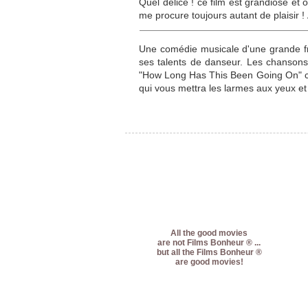
Quel délice ! ce film est grandiose et 
me procure toujours autant de plaisir ! 
Une comédie musicale d'une grande fra
ses talents de danseur. Les chansons
"How Long Has This Been Going On" cha
qui vous mettra les larmes aux yeux et 
All the good movies
are not Films Bonheur ® ...
but all the Films Bonheur ®
are good movies!