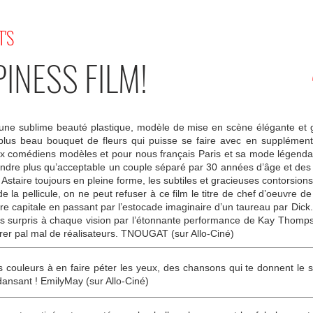
T'S
INESS FILM!
d’une sublime beauté plastique, modèle de mise en scène élégante et
plus beau bouquet de fleurs qui puisse se faire avec en supplémen
x comédiens modèles et pour nous français Paris et sa mode légendai
endre plus qu’acceptable un couple séparé par 30 années d’âge et de
Astaire toujours en pleine forme, les subtiles et gracieuses contorsions
e la pellicule, on ne peut refuser à ce film le titre de chef d’oeuvre 
tre capitale en passant par l’estocade imaginaire d’un taureau par Di
urs surpris à chaque vision par l’étonnante performance de Kay Thompso
rer pal mal de réalisateurs. TNOUGAT (sur Allo-Ciné)
es couleurs à en faire péter les yeux, des chansons qui te donnent le 
ansant ! EmilyMay (sur Allo-Ciné)