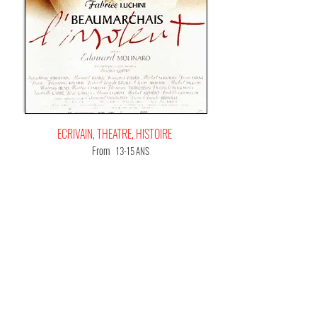
ECRIVAIN, THEATRE, HISTOIRE
From
13-15 ANS
IT'S
YOUR HAPPINESS FILM!
(Me) L'offrir !